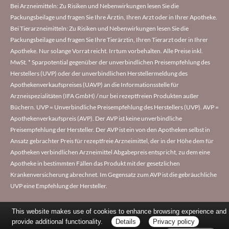
Bei Arzneimitteln: Zu Risiken und Nebenwirkungen lesen Sie die
Packungsbeilage und fragen Sie Ihre Ärztin, Ihren Arzt oder in Ihrer Apotheke.
Bei Tierarzneimitteln: Zu Risiken und Nebenwirkungen lesen Sie die
Packungsbeilage und fragen Sie Ihre Tierärztin, Ihren Tierarzt oder in Ihrer
Apotheke. Nur solange Vorrat reicht. Irrtum vorbehalten. Alle Preise inkl.
MwSt. * Sparpotential gegenüber der unverbindlichen Preisempfehlung des
Herstellers (UVP) oder der unverbindlichen Herstellermeldung des
Apothekenverkaufspreises (UAVP) an die Informationsstelle für
Arzneispezialitäten (IFA GmbH) / nur bei rezeptfreien Produkten außer
Büchern. UVP = Unverbindliche Preisempfehlung des Herstellers (UVP). AVP =
Apothekenverkaufspreis (AVP). Der AVP ist keine unverbindliche
Preisempfehlung der Hersteller. Der AVP ist ein von den Apotheken selbst in
Ansatz gebrachter Preis für rezeptfreie Arzneimittel, der in der Höhe dem für
Apotheken verbindlichen Arzneimittel Abgabepreis entspricht, zu dem eine
Apotheke in bestimmten Fällen das Produkt mit der gesetzlichen
Krankenversicherung abrechnet. Im Gegensatz zum AVP ist die gebräuchliche
UVP eine Empfehlung der Hersteller.
This website makes use of cookies to enhance browsing experience and
provide additional functionality.
Details
Privacy policy